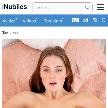
Xvidzz
Videos
Pornstars
Tan Lines